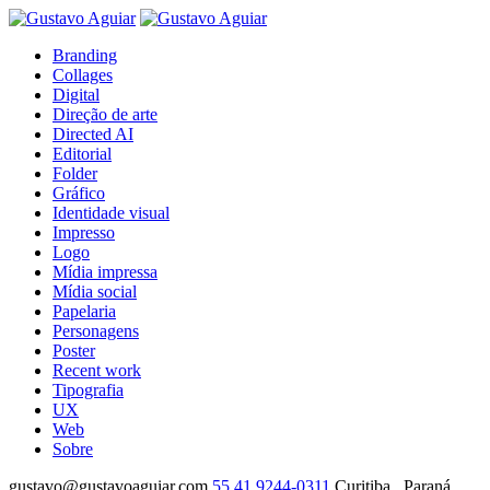
Branding
Collages
Digital
Direção de arte
Directed AI
Editorial
Folder
Gráfico
Identidade visual
Impresso
Logo
Mídia impressa
Mídia social
Papelaria
Personagens
Poster
Recent work
Tipografia
UX
Web
Sobre
gustavo@gustavoaguiar.com
55.41.9244-0311
Curitiba . Paraná .