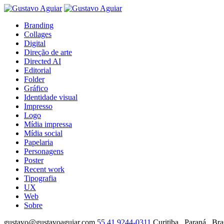
Branding
Collages
Digital
Direção de arte
Directed AI
Editorial
Folder
Gráfico
Identidade visual
Impresso
Logo
Mídia impressa
Mídia social
Papelaria
Personagens
Poster
Recent work
Tipografia
UX
Web
Sobre
gustavo@gustavoaguiar.com
55.41.9244-0311
Curitiba . Paraná . Bra