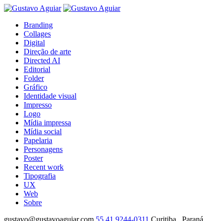
Branding
Collages
Digital
Direção de arte
Directed AI
Editorial
Folder
Gráfico
Identidade visual
Impresso
Logo
Mídia impressa
Mídia social
Papelaria
Personagens
Poster
Recent work
Tipografia
UX
Web
Sobre
gustavo@gustavoaguiar.com
55.41.9244-0311
Curitiba . Paraná .