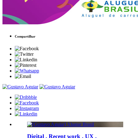
Compartilhar
Digital . Recent work . UX .