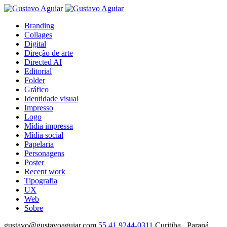
Branding
Collages
Digital
Direção de arte
Directed AI
Editorial
Folder
Gráfico
Identidade visual
Impresso
Logo
Mídia impressa
Mídia social
Papelaria
Personagens
Poster
Recent work
Tipografia
UX
Web
Sobre
gustavo@gustavoaguiar.com
55.41.9244-0311
Curitiba . Paraná .