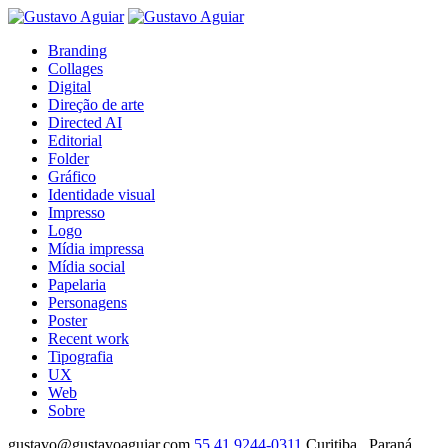
Branding
Collages
Digital
Direção de arte
Directed AI
Editorial
Folder
Gráfico
Identidade visual
Impresso
Logo
Mídia impressa
Mídia social
Papelaria
Personagens
Poster
Recent work
Tipografia
UX
Web
Sobre
gustavo@gustavoaguiar.com
55.41.9244-0311
Curitiba . Paraná .